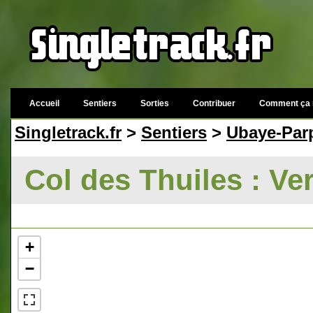
Accueil
Sentiers
Sorties
Contribuer
Comment ça 
Singletrack.fr
>
Sentiers
>
Ubaye-Parp
Col des Thuiles : Ve
+
−