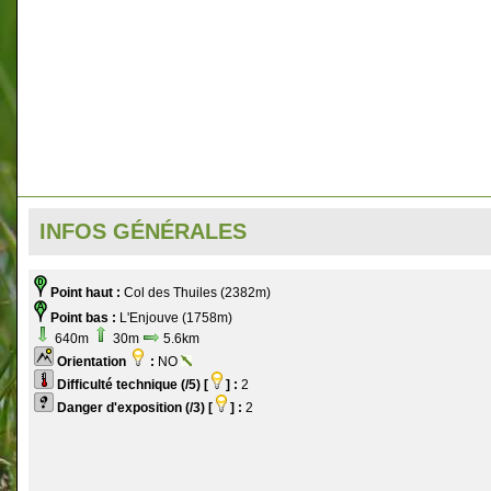
INFOS GÉNÉRALES
Point haut :
Col des Thuiles (2382m)
Point bas :
L'Enjouve (1758m)
640m
30m
5.6km
Orientation
:
NO
Difficulté technique (/5) [
] :
2
Danger d'exposition (/3) [
] :
2