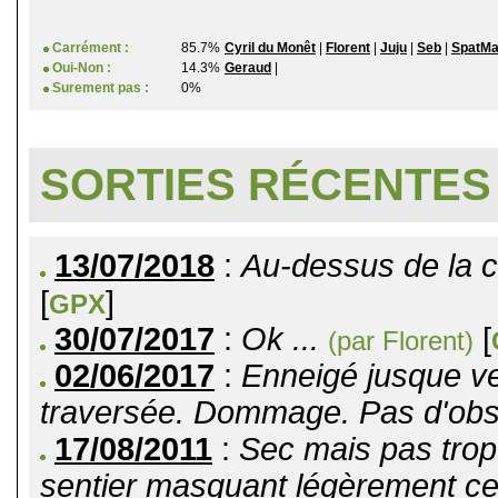
Carrément :
85.7%
Cyril du Monêt
|
Florent
|
Juju
|
Seb
|
SpatM
Oui-Non :
14.3%
Geraud
|
Surement pas :
0%
SORTIES RÉCENTES
13/07/2018
:
Au-dessus de la 
[
]
GPX
30/07/2017
:
Ok ...
[
(par Florent)
02/06/2017
:
Enneigé jusque ve
traversée. Dommage. Pas d'obsta
17/08/2011
:
Sec mais pas trop
sentier masquant légèrement celu