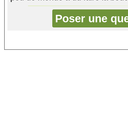
Poser une que
©
Singletrack.fr
- 2007-2026 - La re
retenue en cas d'accident sur 