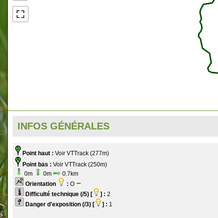
INFOS GÉNÉRALES
Point haut :
Voir VTTrack (277m)
Point bas :
Voir VTTrack (250m)
0m
0m
0.7km
Orientation
:
O
Difficulté technique (/5) [
] :
2
Danger d'exposition (/3) [
] :
1