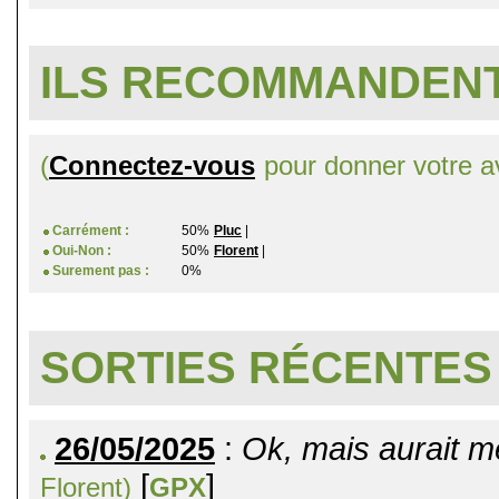
ILS RECOMMANDENT
(
Connectez-vous
pour donner votre av
Carrément :
50%
Pluc
|
Oui-Non :
50%
Florent
|
Surement pas :
0%
SORTIES RÉCENTES
26/05/2025
:
Ok, mais aurait m
[
]
Florent)
GPX