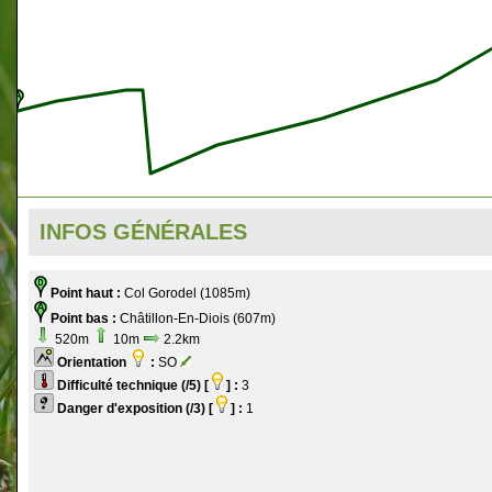
INFOS GÉNÉRALES
Point haut :
Col Gorodel (1085m)
Point bas :
Châtillon-En-Diois (607m)
520m
10m
2.2km
Orientation
:
SO
Difficulté technique (/5) [
] :
3
Danger d'exposition (/3) [
] :
1