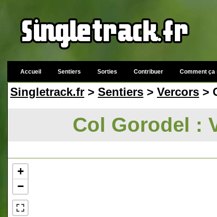
Accueil
Sentiers
Sorties
Contribuer
Comment ça 
Singletrack.fr
>
Sentiers
>
Vercors
> C
Col Gorodel : 
+
−