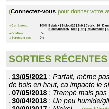
(
Connectez-vous
pour donner votre av
Carrément :
100%
Bebrick
|
Bicloud26
|
Brik
|
Cedric_26
|
Dam
Nicoteacher26
|
Riko
|
Riri
|
Rouqumoute
|
S
Oui-Non :
0%
Surement pas :
0%
SORTIES RÉCENTES
13/05/2021
:
Parfait, même pas
de bois en haut, ca impacte le si
07/05/2018
:
Trempé mais pas 
30/04/2018
:
Un peu humide/gli
10/09/2017
:
Nickel ...