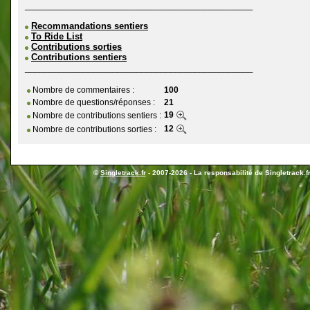
_______________________________________________
Recommandations sentiers
To Ride List
Contributions sorties
Contributions sentiers
_______________________________________________
Nombre de commentaires :
100
Nombre de questions/réponses :
21
19
Nombre de contributions sentiers :
12
Nombre de contributions sorties :
©
Singletrack.fr
- 2007-2026 - La responsabilité de Singletrack.fr