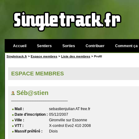
Accueil
Sentiers
Sorties
Contribuer
Comment ça 
Singletrack.fr
>
Espace membres
>
Liste des membres
> Profil
ESPACE MEMBRES
Séb@stien
__________________________
Mail :
sebastienjulian AT free.fr
Date d'inscription :
05/12/2007
Ville :
Gironville sur Essonne
VTT :
X-control Evo2 410 2008
Massif préféré :
Diois