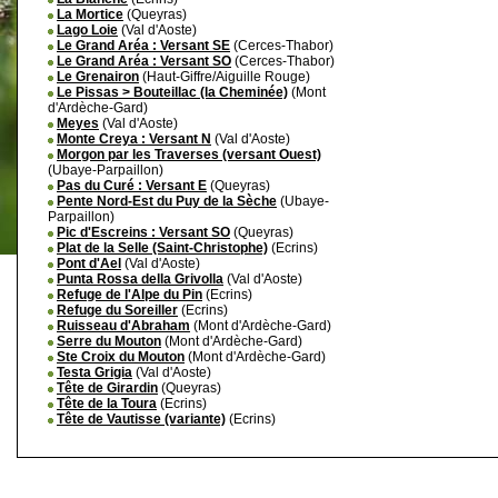
La Mortice
(Queyras)
Lago Loie
(Val d'Aoste)
Le Grand Aréa : Versant SE
(Cerces-Thabor)
Le Grand Aréa : Versant SO
(Cerces-Thabor)
Le Grenairon
(Haut-Giffre/Aiguille Rouge)
Le Pissas > Bouteillac (la Cheminée)
(Mont
d'Ardèche-Gard)
Meyes
(Val d'Aoste)
Monte Creya : Versant N
(Val d'Aoste)
Morgon par les Traverses (versant Ouest)
(Ubaye-Parpaillon)
Pas du Curé : Versant E
(Queyras)
Pente Nord-Est du Puy de la Sèche
(Ubaye-
Parpaillon)
Pic d'Escreins : Versant SO
(Queyras)
Plat de la Selle (Saint-Christophe)
(Ecrins)
Pont d'Ael
(Val d'Aoste)
Punta Rossa della Grivolla
(Val d'Aoste)
Refuge de l'Alpe du Pin
(Ecrins)
Refuge du Soreiller
(Ecrins)
Ruisseau d'Abraham
(Mont d'Ardèche-Gard)
Serre du Mouton
(Mont d'Ardèche-Gard)
Ste Croix du Mouton
(Mont d'Ardèche-Gard)
Testa Grigia
(Val d'Aoste)
Tête de Girardin
(Queyras)
Tête de la Toura
(Ecrins)
Tête de Vautisse (variante)
(Ecrins)
©
Singletrack.fr
- 2007-2026 - La re