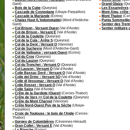
Gard)
Grand Glaiza
(Qu
Bois de la Cube
(Queyras)
Les Essanyères
Cascade de Costeplane
(Ubaye-Parpaillon)
Mont Aigu, crête
Cascade la Mariande
(Ecrins)
Mont Thabor
(Cer
Chalas Haut (L'Indomptable)
(Mont d'Ardèche-
Punta Sommeille
Gard)
Sentier des Tren
Col Brison - Versant Ouest
(Val d'Aoste)
Sentier militaire 
Col de Brison - Versant E
(Val d'Aoste)
Col de la Coulette
(Queyras)
Col de la Cula : Arête S
(Queyras)
Col de la Dent : Versant O
(Vanoise)
Col de Sucheyre
(Mont d'Ardèche-Gard)
Col de Vallouise : versant Ouest
(Ecrins)
Col du Cros
(Queyras)
Col du Lauzon
(Queyras)
Col du Tronchet : Versant O
(Queyras)
Col Lauson : Versant O
(Val d'Aoste)
Colle Bassac Deré : Versant O
(Val d'Aoste)
Colle del Drinc : Versant SO
(Val d'Aoste)
Colle di Vessonaz : Versant O
(Val d'Aoste)
Colle Rosset : Versant O
(Val d'Aoste)
Colle Salza
(Val d'Aoste)
Crête de la Gardiole (Ouest)
(Cerces-Thabor)
Crête de Vars <> Col de la Coulette
(Queyras)
Crête du Mont Charvet
(Vanoise)
Crête Nord-Ouest Puy de la Sèche
(Ubaye-
Parpaillon)
Croix de Toulouse : le bois de l'Aigle
(Cerces-
Thabor)
Gorges de Colombières
(Cévennes-Hérault)
Gran Collet : Versant E
(Val d'Aoste)
La Blanche
(Ecrins)