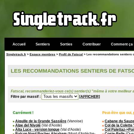
Accueil
Sentiers
Sorties
Contribuer
Comment ça 
Singletrack.fr
>
Espace membres
>
Profil de Fatscal
> Les recommandations sentiers d
LES RECOMMANDATIONS SENTIERS DE FATS
Fatscal, recommanderiez-vous ce(s) sentier(s) "même à votre meilleur 
Filtre par massif :
[AFFICHER]
Carrément !
Peut-être que oui, 
Aiguille de la Grande Sassière
(Vanoise)
Cabane du Sauze
Alpe del Nivolé
(Val d'Aoste)
Col de la Colette
Alta Luce - version longue
(Val d'Aoste)
Col Palettaz->Poi
Balcon Nord Rocher Abraham
(Mont d'Ardèche-
Coste-Belle
(Que