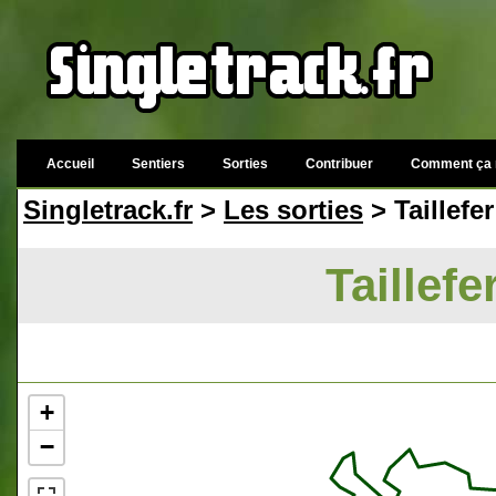
Accueil
Sentiers
Sorties
Contribuer
Comment ça 
Singletrack.fr
>
Les sorties
> Taillefer
Taillefe
+
−