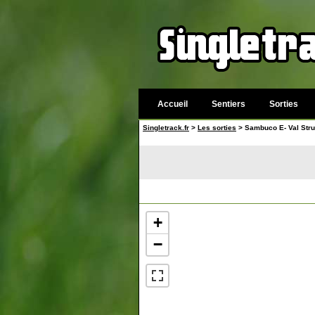
Accueil
Sentiers
Sorties
Singletrack.fr
>
Les sorties
> Sambuco E- Val Strur
+
−