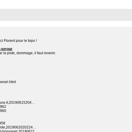
ci Florent pour le topo !
e-serour
.
r la piste, dommage, il faut revenir.
nerari.html
strura-it,20190615204…
16962
16960
6958
abourde,2019062020224…
mont-bonsapel,20190621…