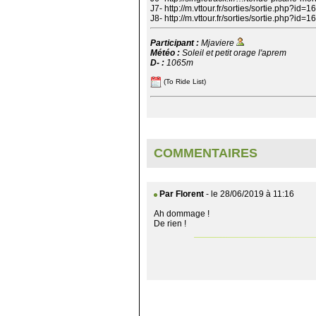
J7- http://m.vttour.fr/sorties/sortie.php?id=
J8- http://m.vttour.fr/sorties/sortie.php?id=
Participant :
Mjaviere
Météo :
Soleil et petit orage l'aprem
D- :
1065m
(To Ride List)
COMMENTAIRES
Par Florent
- le 28/06/2019 à 11:16
Ah dommage !
De rien !