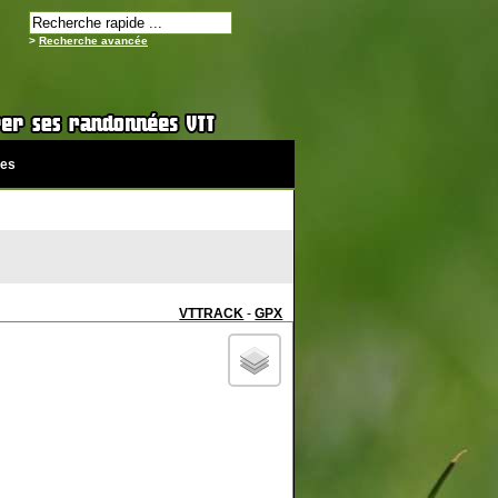
>
Recherche avancée
es
VTTRACK
-
GPX