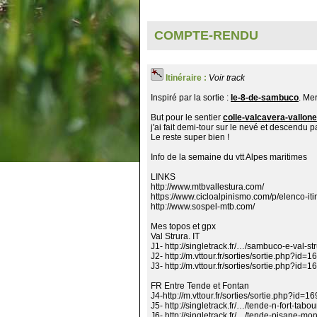
COMPTE-RENDU
Itinéraire :
Voir track
Inspiré par la sortie :
le-8-de-sambuco
. Mer
But pour le sentier
colle-valcavera-vallon
j'ai fait demi-tour sur le nevé et descendu pa
Le reste super bien !
Info de la semaine du vtt Alpes maritimes
LINKS
http://www.mtbvallestura.com/
https://www.cicloalpinismo.com/p/elenco-iti
http://www.sospel-mtb.com/
Mes topos et gpx
Val Strura. IT
J1- http://singletrack.fr/…/sambuco-e-val-
J2- http://m.vttour.fr/sorties/sortie.php?id=
J3- http://m.vttour.fr/sorties/sortie.php?id=
FR Entre Tende et Fontan
J4-http://m.vttour.fr/sorties/sortie.php?id=1
J5- http://singletrack.fr/…/tende-n-fort-t
J6- http://singletrack.fr/…/tende-pisane-