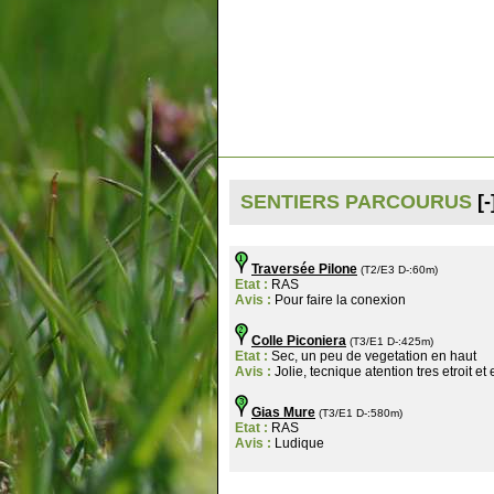
SENTIERS PARCOURUS
[-
Traversée Pilone
(T2/E3 D-:60m)
Etat :
RAS
Avis :
Pour faire la conexion
Colle Piconiera
(T3/E1 D-:425m)
Etat :
Sec, un peu de vegetation en haut
Avis :
Jolie, tecnique atention tres etroit et
Gias Mure
(T3/E1 D-:580m)
Etat :
RAS
Avis :
Ludique