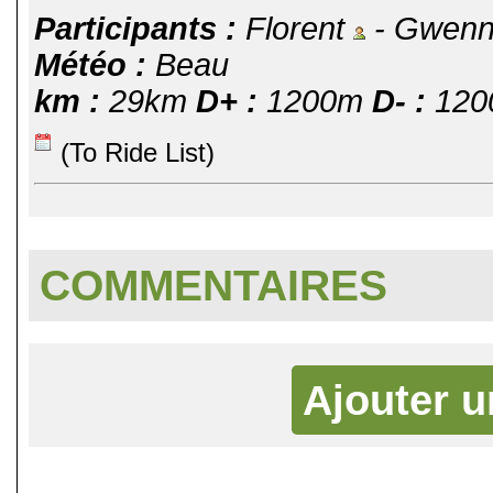
Participants :
Florent
- Gwen
Météo :
Beau
km :
29km
D+ :
1200m
D- :
120
(To Ride List)
COMMENTAIRES
Ajouter 