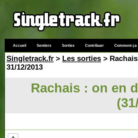
Accueil
Sentiers
Sorties
Contribuer
Comment ça 
Singletrack.fr
>
Les sorties
> Rachais 
31/12/2013
Rachais : on en d
(31