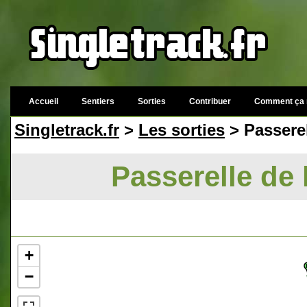
Accueil
Sentiers
Sorties
Contribuer
Comment ça 
Singletrack.fr
>
Les sorties
> Passerel
Passerelle de 
+
−