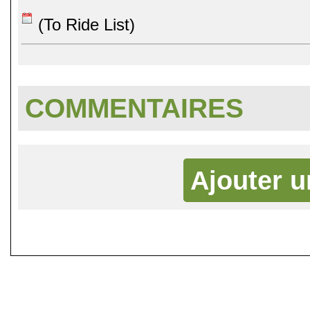
(To Ride List)
COMMENTAIRES
Ajouter 
©
Singletrack.fr
- 2007-2026 - La re
retenue en cas d'accident sur 