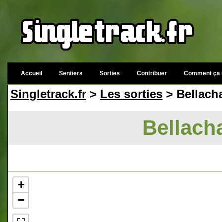
Accueil
Sentiers
Sorties
Contribuer
Comment ça 
Singletrack.fr
>
Les sorties
> Bellacha
Bellacha
+
−