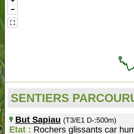
+
−
SENTIERS PARCOU
But Sapiau
(T3/E1 D-:500m)
Etat :
Rochers glissants car humi