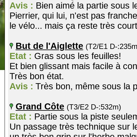
Avis :
Bien aimé la partie sous l
Pierrier, qui lui, n'est pas fran
le vélo... mais ça reste très court
But de l'Aiglette
(T2/E1 D-:235m
Etat :
Gras sous les feuilles!
Et bien glissant mais facile à con
Très bon état.
Avis :
Très bon, même sous la pl
Grand Côte
(T3/E2 D-:532m)
Etat :
Partie sous la piste seule
Un passage très technique sur l
un très bon grip sur l'herbe malgr