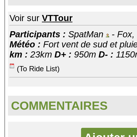
Voir sur
VTTour
Participants :
SpatMan
- Fox,
Météo :
Fort vent de sud et pluie
km :
23km
D+ :
950m
D- :
1150
(To Ride List)
COMMENTAIRES