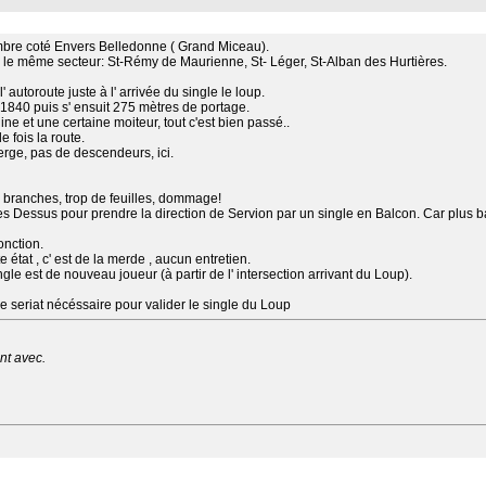
ambre coté Envers Belledonne ( Grand Miceau).
r le même secteur: St-Rémy de Maurienne, St- Léger, St-Alban des Hurtières.
autoroute juste à l' arrivée du single le loup.
 1840 puis s' ensuit 275 mètres de portage.
e et une certaine moiteur, tout c'est bien passé..
e fois la route.
erge, pas de descendeurs, ici.
 branches, trop de feuilles, dommage!
tes Dessus pour prendre la direction de Servion par un single en Balcon. Car plus ba
onction.
 état , c' est de la merde , aucun entretien.
gle est de nouveau joueur (à partir de l' intersection arrivant du Loup).
ge seriat nécéssaire pour valider le single du Loup
nt avec.