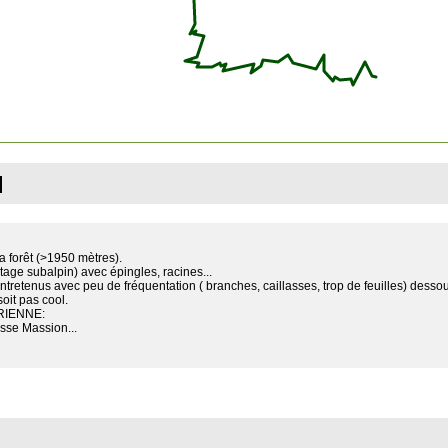
]
a forêt (>1950 mètres).
tage subalpin) avec épingles, racines...
entretenus avec peu de fréquentation ( branches, caillasses, trop de feuilles) des
oit pas cool.
RIENNE:
sse Massion...