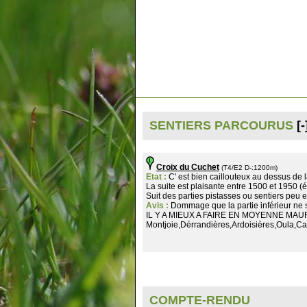
SENTIERS PARCOURUS
[-
Croix du Cuchet
(T4/E2 D-:1200m)
Etat :
C' est bien caillouteux au dessus de l
La suite est plaisante entre 1500 et 1950 (é
Suit des parties pistasses ou sentiers peu 
Avis :
Dommage que la partie inférieur ne s
IL Y A MIEUX A FAIRE EN MOYENNE MAU
Montjoie,Dérrandières,Ardoisières,Oula,Ca
COMPTE-RENDU