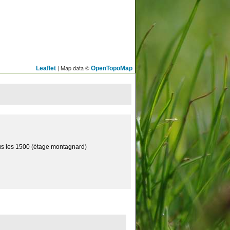
| Map data ©
Leaflet
OpenTopoMap
sous les 1500 (étage montagnard)