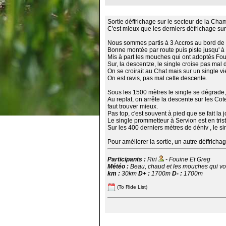
Sortie déffrichage sur le secteur de la Ch
C'est mieux que les derniers défrichage su
Nous sommes partis à 3 Accros au bord de l' 
Bonne montée par route puis piste jusqu' à
Mis à part les mouches qui ont adoptés Fouin
Sur, la descentze, le single croise pas mal d
On se croirait au Chat mais sur un single vi
On est ravis, pas mal cette descente.
Sous les 1500 mètres le single se dégrade,
Au replat, on arrête la descente sur les Co
faut trouver mieux.
Pas top, c'est souvent à pied que se fait la j
Le single prommetteur à Servion est en triste
Sur les 400 derniers mètres de déniv , le sin
Pour améliorer la sortie, un autre déffricha
Participants :
Riri
- Fouine Et Greg
Météo :
Beau, chaud et les mouches qui vo
km :
30km
D+ :
1700m
D- :
1700m
(To Ride List)