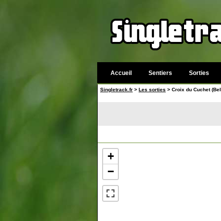
Accueil
Sentiers
Sorties
Singletrack.fr
>
Les sorties
> Croix du Cuchet (Bel
+
−