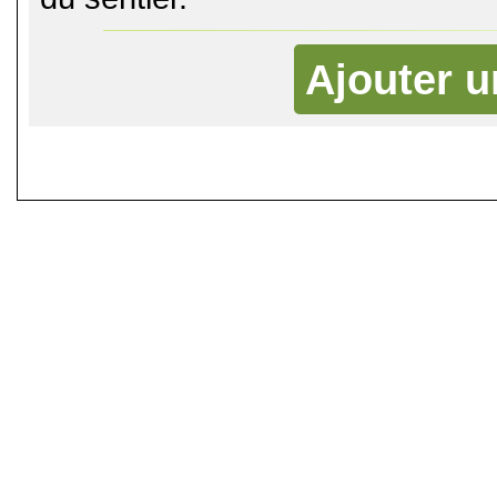
Ajouter 
©
Singletrack.fr
- 2007-2026 - La re
retenue en cas d'accident sur 