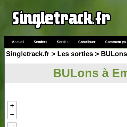
Accueil
Sentiers
Sorties
Contribuer
Comment ça 
Singletrack.fr
>
Les sorties
> BULons 
BULons à Emp
+
−