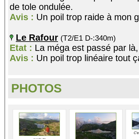
de tole ondulée.
Avis :
Un poil trop raide à mon g
Le Rafour
(T2/E1 D-:340m)
Etat :
La méga est passé par là, 
Avis :
Un poil trop linéaire tout ç
PHOTOS
C'e