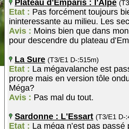
Plateau d'Emparis : l'Alpe
(T
Etat :
Pas forcément toujours bie
ininteressante au milieu. Les sec
Avis :
Moins bien que dans mon s
pour descendre du plateau d'Em
La Sure
(T3/E1 D-:515m)
Etat :
La mégavalanche est passé 
propre mais en version tôle ondulé
Méga?
Avis :
Pas mal du tout.
Sardonne : L'Essart
(T3/E1 D-
Etat :
La méga n'est pas passé p