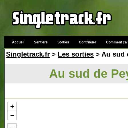
Accueil
Sentiers
Sorties
Contribuer
Comment ça 
Singletrack.fr
>
Les sorties
> Au sud d
Au sud de Pey
+
−