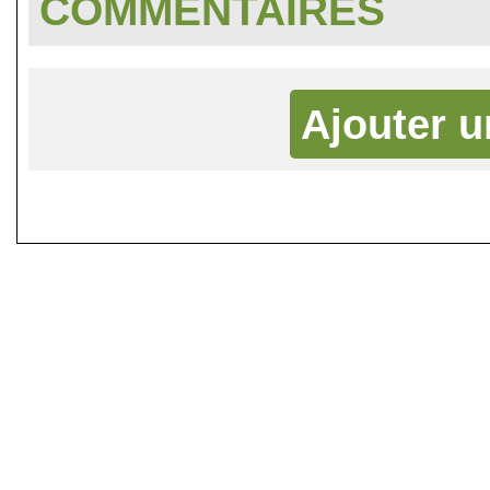
COMMENTAIRES
Ajouter 
©
Singletrack.fr
- 2007-2026 - La re
retenue en cas d'accident sur 