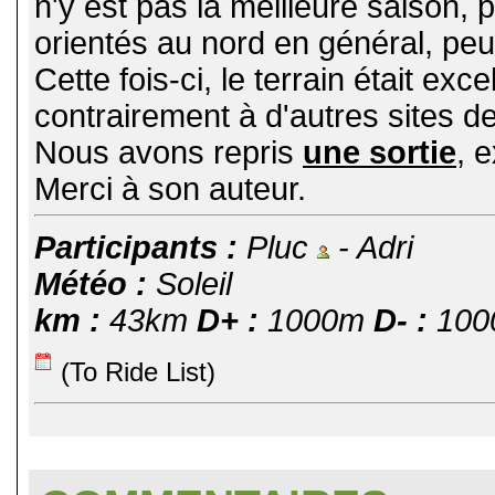
n'y est pas la meilleure saison, 
orientés au nord en général, pe
Cette fois-ci, le terrain était ex
contrairement à d'autres sites de
Nous avons repris
une sortie
, 
Merci à son auteur.
Participants :
Pluc
- Adri
Météo :
Soleil
km :
43km
D+ :
1000m
D- :
100
(To Ride List)