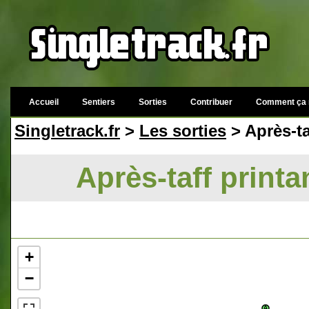
Accueil
Sentiers
Sorties
Contribuer
Comment ça 
Singletrack.fr
>
Les sorties
> Après-ta
Après-taff printa
+
−