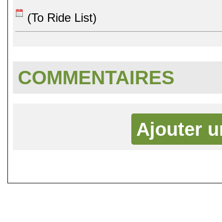
(To Ride List)
COMMENTAIRES
Ajouter 
©
Singletrack.fr
- 2007-2026 - La re
retenue en cas d'accident sur 