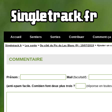
Accueil
Sentiers
Sorties
Contribuer
Comment ça 
Singletrack.fr
>
Les sortie
>
Du côté du Pic du Lac Blanc (9) - 19/07/2019
> Ajouter un 
COMMENTAIRE
Prénom :
Mail
(facultatif) :
(anti-spam facile. Combien font deux plus trois ?
(réponse en toutes 