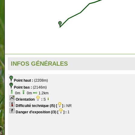
INFOS GÉNÉRALES
Point haut :
(2208m)
Point bas :
(2146m)
0m
0m
1.2km
Orientation
:
S
Difficulté technique (/5) [
] :
NR
Danger d'exposition (/3) [
] :
1