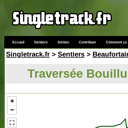
Accueil
Sentiers
Sorties
Contribuer
Comment ça 
Singletrack.fr
>
Sentiers
>
Beaufortai
Traversée Bouillu
+
−