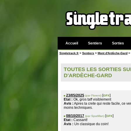
Accueil
Sentiers
Sorties
Singletrack.fr
>
Sentiers
>
Mont d'Ardèche-Gard
>
TOUTES LES SORTIES SUR
D'ARDÈCHE-GARD
23/05/2025
[
]
(par Florent)
GPX
Etat :
Ok, gros taff visiblement
Avis :
Apres la crete qui reste facile, ce
moins techniques.
08/10/2017
[
]
(par SpatMan)
GPX
Etat :
Cassant!
Avis :
Un classique du coin!