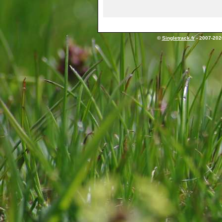
©
Singletrack.fr
- 2007-2026