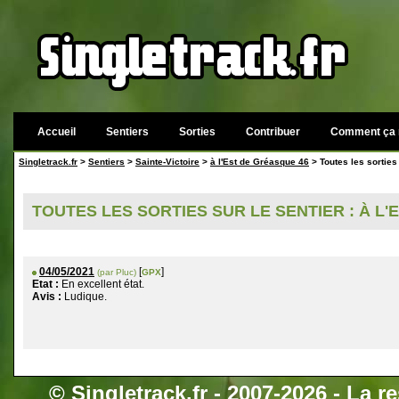
Accueil
Sentiers
Sorties
Contribuer
Comment ça 
Singletrack.fr
>
Sentiers
>
Sainte-Victoire
>
à l'Est de Gréasque 46
> Toutes les sorties
TOUTES LES SORTIES SUR LE SENTIER : À L'
04/05/2021
[
]
(par Pluc)
GPX
Etat :
En excellent état.
Avis :
Ludique.
©
Singletrack.fr
- 2007-2026 - La re