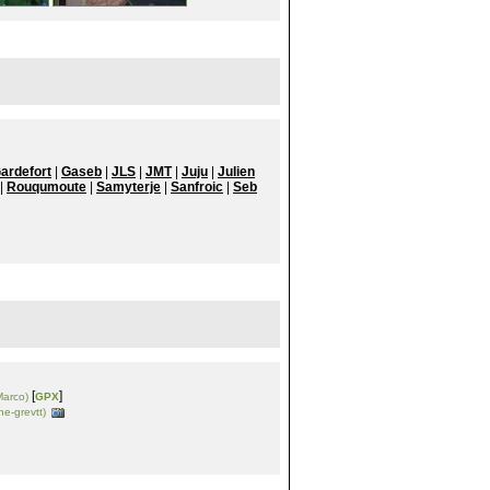
ardefort
|
Gaseb
|
JLS
|
JMT
|
Juju
|
Julien
|
Rouqumoute
|
Samyterje
|
Sanfroic
|
Seb
[
]
Marco)
GPX
ne-grevtt)