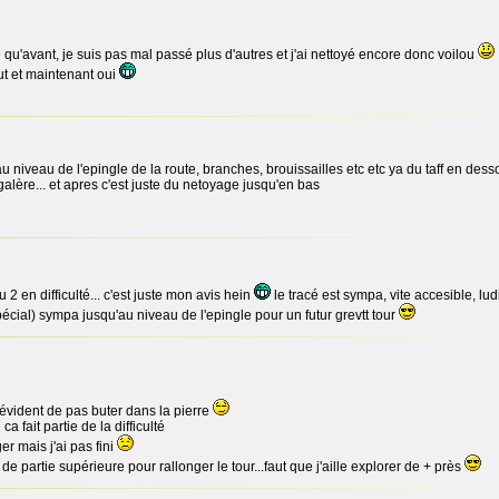
e qu'avant, je suis pas mal passé plus d'autres et j'ai nettoyé encore donc voilou
out et maintenant oui
niveau de l'epingle de la route, branches, brouissailles etc etc ya du taff en desso
 galère... et apres c'est juste du netoyage jusqu'en bas
u 2 en difficulté... c'est juste mon avis hein
le tracé est sympa, vite accesible, ludi
écial) sympa jusqu'au niveau de l'epingle pour un futur grevtt tour
 évident de pas buter dans la pierre
 fait partie de la difficulté
r mais j'ai pas fini
 de partie supérieure pour rallonger le tour...faut que j'aille explorer de + près