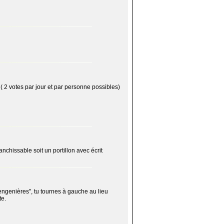
e ( 2 votes par jour et par personne possibles)
anchissable soit un portillon avec écrit
 "engenières", tu tournes à gauche au lieu
te.