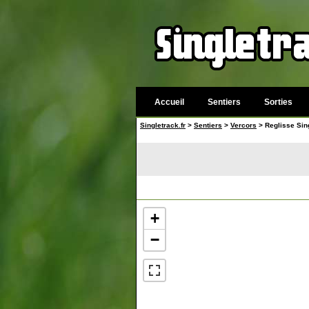
Accueil
Sentiers
Sorties
Singletrack.fr
>
Sentiers
>
Vercors
> Reglisse Sin
+
−