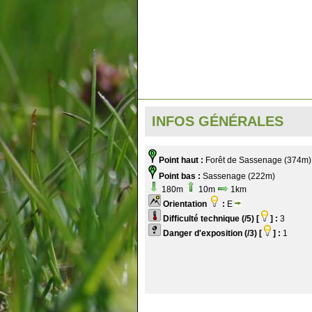
INFOS GÉNÉRALES
Point haut :
Forêt de Sassenage (374m)
Point bas :
Sassenage (222m)
180m
10m
1km
Orientation
:
E
Difficulté technique (/5) [
] :
3
Danger d'exposition (/3) [
] :
1
.