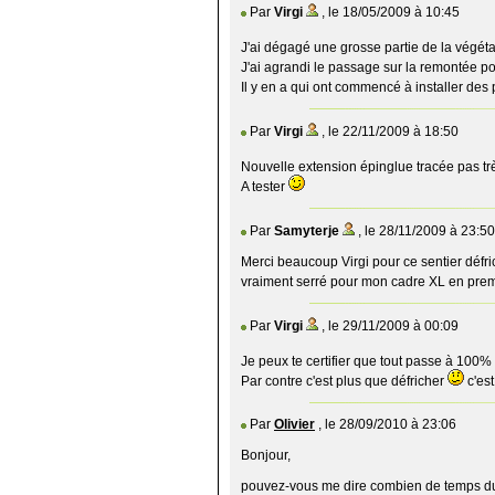
Par
Virgi
, le 18/05/2009 à 10:45
J'ai dégagé une grosse partie de la végé
J'ai agrandi le passage sur la remontée p
Il y en a qui ont commencé à installer des
Par
Virgi
, le 22/11/2009 à 18:50
Nouvelle extension épinglue tracée pas 
A tester
Par
Samyterje
, le 28/11/2009 à 23:50
Merci beaucoup Virgi pour ce sentier défrich
vraiment serré pour mon cadre XL en pre
Par
Virgi
, le 29/11/2009 à 00:09
Je peux te certifier que tout passe à 100% s
Par contre c'est plus que défricher
c'es
Par
Olivier
, le 28/09/2010 à 23:06
Bonjour,
pouvez-vous me dire combien de temps dur