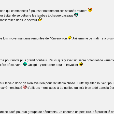
tation qui commencait à pousser notamment ces satanés muriers
our éviter de se détruire les jambes à chaque passage
 passerelles dans le secteur
très loin moyennant une remontée de 40m environ
J'ai terminé ce matin, y a plus
é pour notre plus grand bonheur. J'ai vu qu'il y avait un sacré potentiel de variantes
mière découverte
Obligé d'y retourner pour le travailler
ur le vélo donc on n'enlève rien pour faciliter la chose...Suffit d'y aller souvent pou
t carrèment tracé
d'ailleurs merci aussi à Le guillou qui m'a bien aidé dans la 
e ce tracé pour un groupe de débutants? Je cherche un petit circuit à proximit