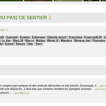
U PAS) CE SENTIER
ntier !)
onêt
|
Damsiut
|
Dragon
|
Enjoygael
|
Etienne-grevtt
|
Franchoui
|
FrançoisBJR
|
G
|
Le Xav
|
Marc38
|
Marco
|
Matiou
|
Mister B
|
Mjaviere
|
Moyeux joel
|
Pouyatos
id
|
Srevol
|
Steeve
|
Vinc
|
Yoyo
|
s coupes pas sympas et des anticuts dérisoires et mal placés. Dommage, il ...
(par 
i cuts déplacés...il faut dire que certains rendent les épingles vraimen ...
(par Etien
places... ...
(par Mjaviere)