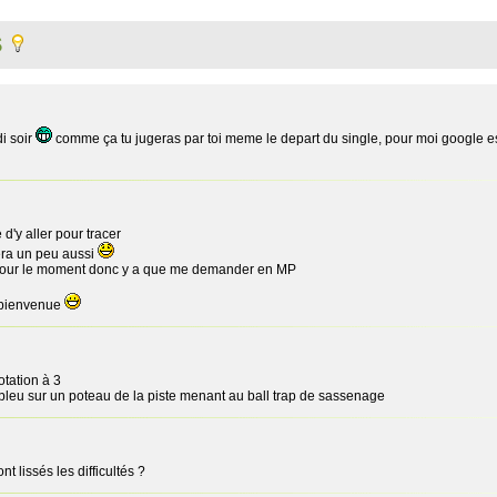
S
i soir
comme ça tu jugeras par toi meme le depart du single, pour moi google es
 d'y aller pour tracer
nera un peu aussi
le pour le moment donc y a que me demander en MP
a bienvenue
otation à 3
bleu sur un poteau de la piste menant au ball trap de sassenage
t lissés les difficultés ?