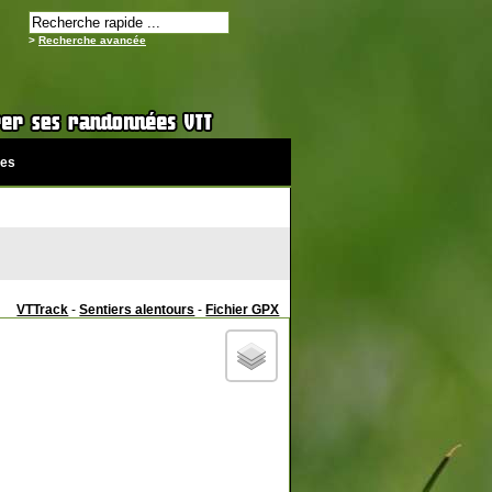
>
Recherche avancée
es
VTTrack
-
Sentiers alentours
-
Fichier GPX