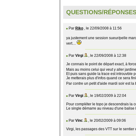
QUESTIONS/RÉPONSE
Par
Riko
, le 22/09/2008 à 11:56
ya justement une session sueur/pelle mard
vert....
Par
Virgi
, le 22/09/2008 à 12:38
Je connais le point de départ exact, à force
Mais au moins celui qui veut y aller jardi
Et puis sans guide la trace est introuvb
Je metterais plus d'infos quand ce sera fini
Par contre un petit d'aide mardi soir est l
Par
Virgi
, le 19/02/2009 à 22:04
Pour compléter le topo je descendrais la c
Le single démarre au niveau d'une balise 
Par
Vinc
, le 20/02/2009 à 09:06
Virgi, les passages des VTT sur le sentier on