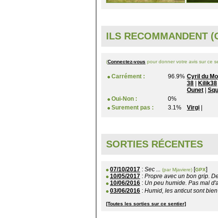
ILS RECOMMANDENT (O
(
Connectez-vous
pour donner votre avis sur ce se
Carrément :
96.9%
Cyril du M
38
|
Kilik38
Ounet
|
Squ
Oui-Non :
0%
Surement pas :
3.1%
Virgi
|
SORTIES RÉCENTES
07/10/2017
:
Sec ...
[
]
(par Mjaviere)
GPX
10/05/2017
:
Propre avec un bon grip. De
10/06/2016
:
Un peu humide. Pas mal d'ant
03/06/2016
:
Humid, les anticut sont bien 
[Toutes les sorties sur ce sentier]