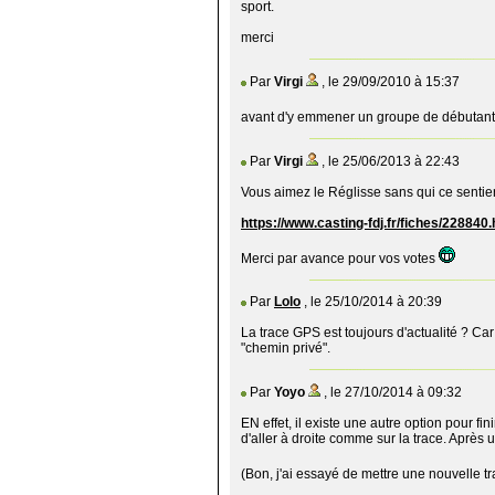
sport.
merci
Par
Virgi
, le 29/09/2010 à 15:37
avant d'y emmener un groupe de débutants,
Par
Virgi
, le 25/06/2013 à 22:43
Vous aimez le Réglisse sans qui ce sentier n
https://www.casting-fdj.fr/fiches/228840.
Merci par avance pour vos votes
Par
Lolo
, le 25/10/2014 à 20:39
La trace GPS est toujours d'actualité ? Car 
"chemin privé".
Par
Yoyo
, le 27/10/2014 à 09:32
EN effet, il existe une autre option pour f
d'aller à droite comme sur la trace. Après u
(Bon, j'ai essayé de mettre une nouvelle t