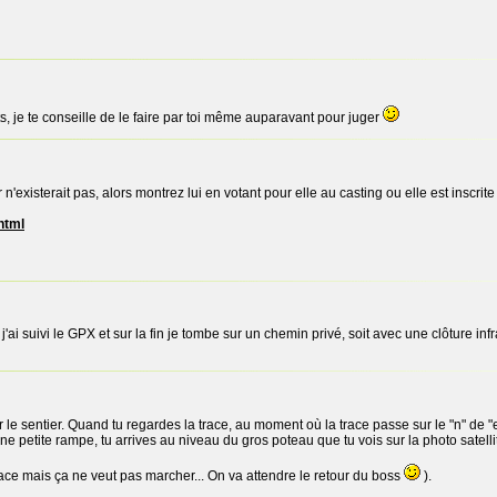
 je te conseille de le faire par toi même auparavant pour juger
'existerait pas, alors montrez lui en votant pour elle au casting ou elle est inscrit
html
j'ai suivi le GPX et sur la fin je tombe sur un chemin privé, soit avec une clôture infr
inir le sentier. Quand tu regardes la trace, au moment où la trace passe sur le "n" de
ne petite rampe, tu arrives au niveau du gros poteau que tu vois sur la photo satelli
race mais ça ne veut pas marcher... On va attendre le retour du boss
).