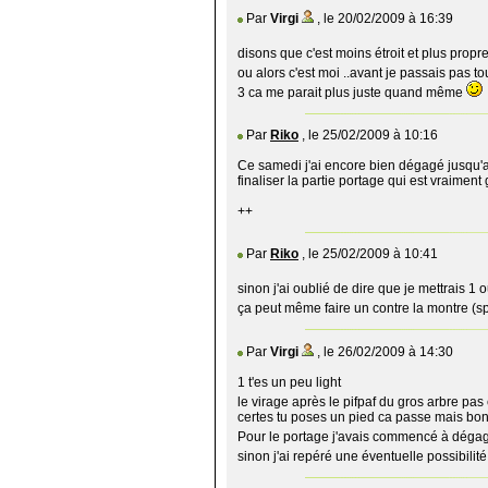
Par
Virgi
, le 20/02/2009 à 16:39
disons que c'est moins étroit et plus propr
ou alors c'est moi ..avant je passais pas t
3 ca me parait plus juste quand même
Par
Riko
, le 25/02/2009 à 10:16
Ce samedi j'ai encore bien dégagé jusqu'au 
finaliser la partie portage qui est vraiment
++
Par
Riko
, le 25/02/2009 à 10:41
sinon j'ai oublié de dire que je mettrais 1 o
ça peut même faire un contre la montre (sp
Par
Virgi
, le 26/02/2009 à 14:30
1 t'es un peu light
le virage après le pifpaf du gros arbre pas
certes tu poses un pied ca passe mais bon ca
Pour le portage j'avais commencé à dégage
sinon j'ai repéré une éventuelle possibilité