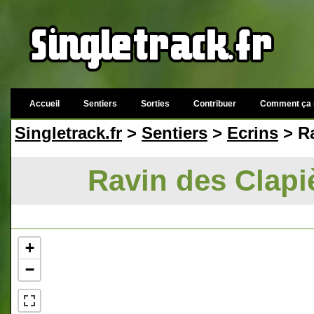
Accueil
Sentiers
Sorties
Contribuer
Comment ça 
Singletrack.fr
>
Sentiers
>
Ecrins
> Ra
Ravin des Clapiè
+
−