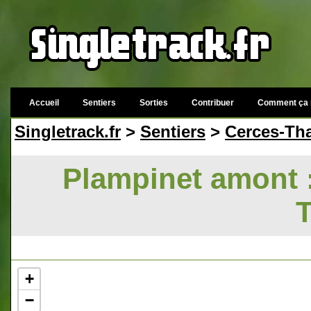
Accueil
Sentiers
Sorties
Contribuer
Comment ça 
Singletrack.fr
>
Sentiers
>
Cerces-Th
Plampinet amont :
+
−