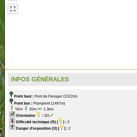
INFOS GÉNÉRALES
Point haut :
Pont de Fanager (1522m)
Point bas :
Plampinet (1487m)
50m
20m
1.3km
Orientation
:
SO
Difficulté technique (/5) [
] :
3
Danger d'exposition (/3) [
] :
2