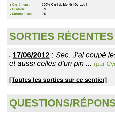
Carrément :
100%
Cyril du Monêt
|
Geraud
|
Oui-Non :
0%
Surement pas :
0%
SORTIES RÉCENTES
17/06/2012
:
Sec. J'ai coupé l
et aussi celles d'un pin ...
(par Cy
[Toutes les sorties sur ce sentier]
QUESTIONS/RÉPON