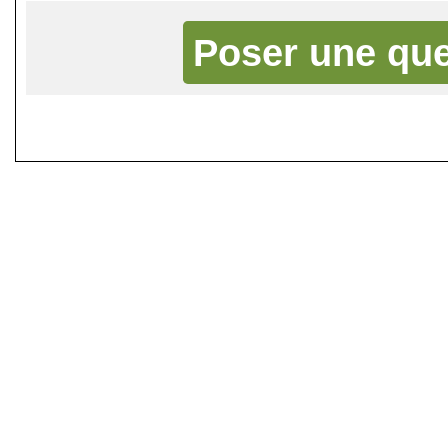
Poser une que
©
Singletrack.fr
- 2007-2026 - La re
retenue en cas d'accident sur 