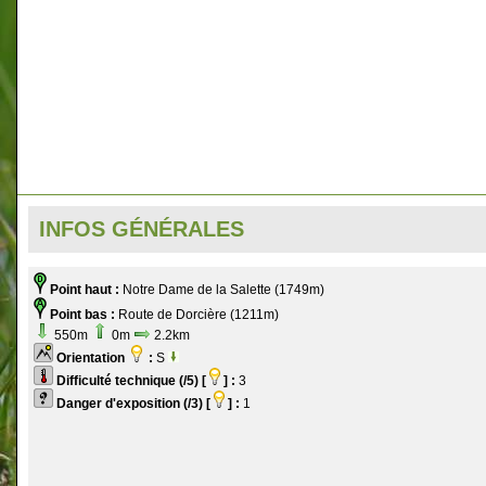
INFOS GÉNÉRALES
Point haut :
Notre Dame de la Salette (1749m)
Point bas :
Route de Dorcière (1211m)
550m
0m
2.2km
Orientation
:
S
Difficulté technique (/5) [
] :
3
Danger d'exposition (/3) [
] :
1