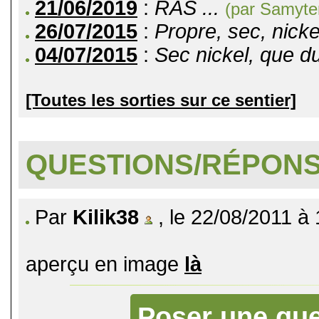
21/06/2019
:
RAS ...
(par Samyter
26/07/2015
:
Propre, sec, nicke
04/07/2015
:
Sec nickel, que du
[Toutes les sorties sur ce sentier]
QUESTIONS/RÉPON
Par
Kilik38
, le 22/08/2011 à
aperçu en image
là
Poser une que