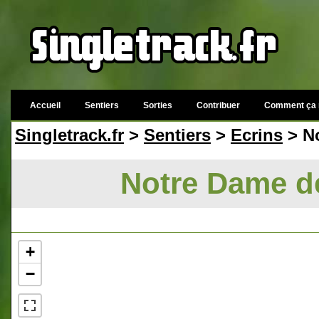
Accueil
Sentiers
Sorties
Contribuer
Comment ça 
Singletrack.fr
>
Sentiers
>
Ecrins
> No
Notre Dame de 
+
−