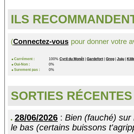
ILS RECOMMANDENT
(
Connectez-vous
pour donner votre av
Carrément :
100%
Cyril du Monêt
|
Gardefort
|
Greg
|
Juju
|
Kili
Oui-Non :
0%
Surement pas :
0%
SORTIES RÉCENTES
28/06/2026
:
Bien (fauché) sur 
le bas (certains buissons t'agripp