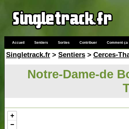
Accueil
Sentiers
Sorties
Contribuer
Comment ça 
Singletrack.fr
>
Sentiers
>
Cerces-Th
Notre-Dame-de Bo
+
−