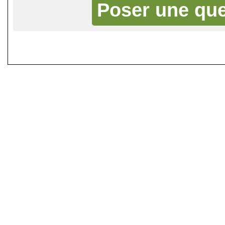
Poser une que
©
Singletrack.fr
- 2007-2026 - La re
retenue en cas d'accident sur 