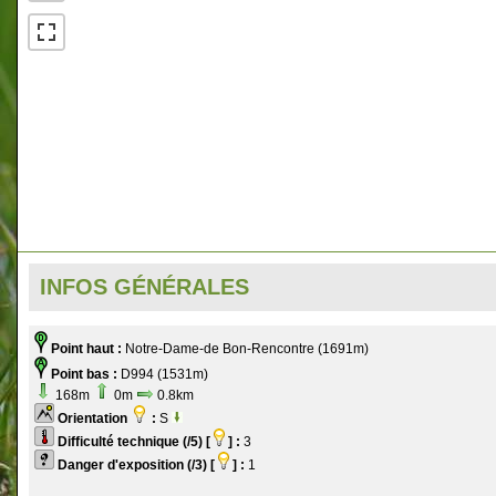
INFOS GÉNÉRALES
Point haut :
Notre-Dame-de Bon-Rencontre (1691m)
Point bas :
D994 (1531m)
168m
0m
0.8km
Orientation
:
S
Difficulté technique (/5) [
] :
3
Danger d'exposition (/3) [
] :
1