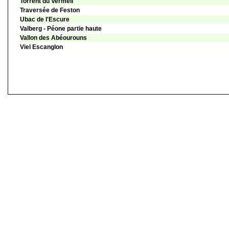
Torrent du Vermeil
Traversée de Feston
Ubac de l'Escure
Valberg - Péone partie haute
Vallon des Abéourouns
Viel Escanglon
©
Singletrack.fr
- 2007-2026 - La responsabilité de Singletrack.fr