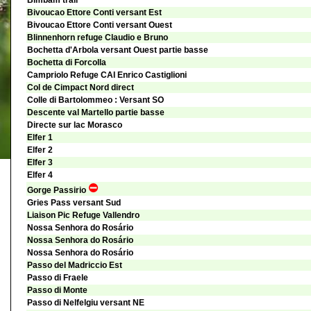
Bimbam trail
Bivoucao Ettore Conti versant Est
Bivoucao Ettore Conti versant Ouest
Blinnenhorn refuge Claudio e Bruno
Bochetta d'Arbola versant Ouest partie basse
Bochetta di Forcolla
Campriolo Refuge CAI Enrico Castiglioni
Col de Cimpact Nord direct
Colle di Bartolommeo : Versant SO
Descente val Martello partie basse
Directe sur lac Morasco
Elfer 1
Elfer 2
Elfer 3
Elfer 4
Gorge Passirio
Gries Pass versant Sud
Liaison Pic Refuge Vallendro
Nossa Senhora do Rosário
Nossa Senhora do Rosário
Nossa Senhora do Rosário
Passo del Madriccio Est
Passo di Fraele
Passo di Monte
Passo di Nelfelgiu versant NE