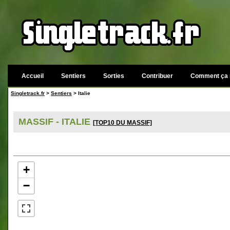
Accueil
Sentiers
Sorties
Contribuer
Comment ça 
Singletrack.fr
>
Sentiers
> Italie
MASSIF - ITALIE
[TOP10 DU MASSIF]
+
−