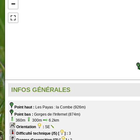
−
INFOS GÉNÉRALES
Point haut :
Les Payas : la Combe (926m)
Point bas :
Gorges de l'Infernet (874m)
360m
300m
6.2km
Orientation
:
SE
Difficulté technique (/5) [
] :
3