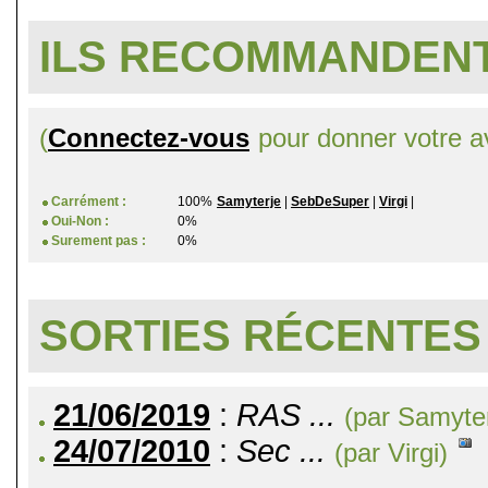
ILS RECOMMANDENT
(
Connectez-vous
pour donner votre av
Carrément :
100%
Samyterje
|
SebDeSuper
|
Virgi
|
Oui-Non :
0%
Surement pas :
0%
SORTIES RÉCENTES
21/06/2019
:
RAS ...
(par Samyter
24/07/2010
:
Sec ...
(par Virgi)