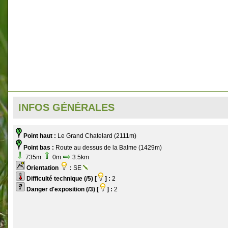
INFOS GÉNÉRALES
Point haut :
Le Grand Chatelard (2111m)
Point bas :
Route au dessus de la Balme (1429m)
735m
0m
3.5km
Orientation
:
SE
Difficulté technique (/5) [
] :
2
Danger d'exposition (/3) [
] :
2