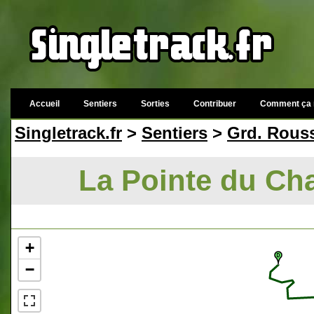
Accueil
Sentiers
Sorties
Contribuer
Comment ça 
Singletrack.fr
>
Sentiers
>
Grd. Rous
La Pointe du Cha
+
−