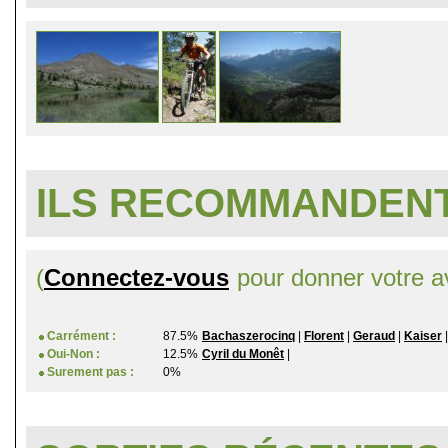
ILS RECOMMANDENT
(
Connectez-vous
pour donner votre av
Carrément :
87.5%
Bachaszerocinq
|
Florent
|
Geraud
|
Kaiser
Oui-Non :
12.5%
Cyril du Monêt
|
Surement pas :
0%