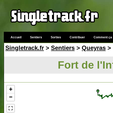
Accueil
Sentiers
Sorties
Contribuer
Comment ça 
Singletrack.fr
>
Sentiers
>
Queyras
> 
Fort de l'I
+
−