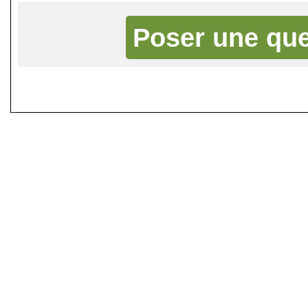
Poser une que
©
Singletrack.fr
- 2007-2026 - La re
retenue en cas d'accident sur 