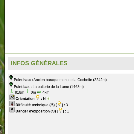
INFOS GÉNÉRALES
Point haut :
Ancien baraquement de la Cochette (2242m)
Point bas :
La batterie de la Lame (1463m)
818m
0m
4km
Orientation
:
N
Difficulté technique (/5) [
] :
3
Danger d'exposition (/3) [
] :
1