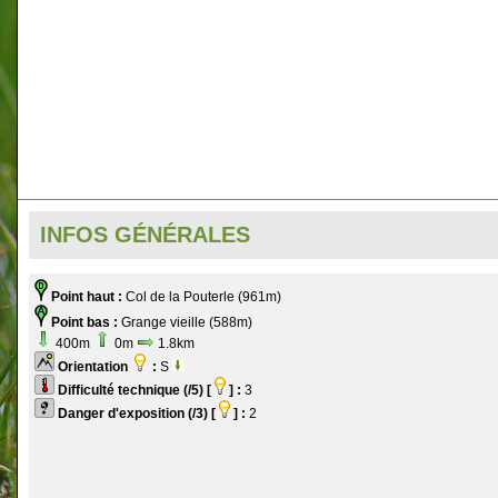
INFOS GÉNÉRALES
Point haut :
Col de la Pouterle (961m)
Point bas :
Grange vieille (588m)
400m
0m
1.8km
Orientation
:
S
Difficulté technique (/5) [
] :
3
Danger d'exposition (/3) [
] :
2