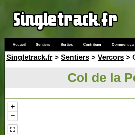
Accueil
Sentiers
Sorties
Contribuer
Comment ça 
Singletrack.fr
>
Sentiers
>
Vercors
> C
Col de la P
+
−