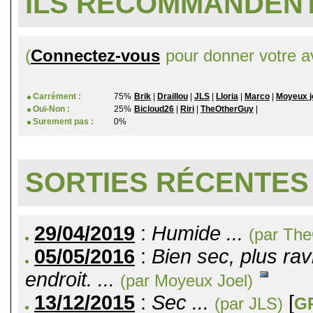
ILS RECOMMANDENT
(
Connectez-vous
pour donner votre av
Carrément :
75%
Brik
|
Draillou
|
JLS
|
Lloria
|
Marco
|
Moyeux j
Oui-Non :
25%
Bicloud26
|
Riri
|
TheOtherGuy
|
Surement pas :
0%
SORTIES RÉCENTES
29/04/2019
:
Humide ...
(par Th
05/05/2016
:
Bien sec, plus rav
endroit. ...
(par Moyeux Joel)
13/12/2015
:
Sec ...
[
(par JLS)
G