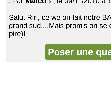
Par
Marco
, le 09/11/2010 à 
Salut Riri, ce we on fait notre 
grand sud....Mais promis on se 
pire)!
Poser une que
©
Singletrack.fr
- 2007-2026 - La re
retenue en cas d'accident sur 