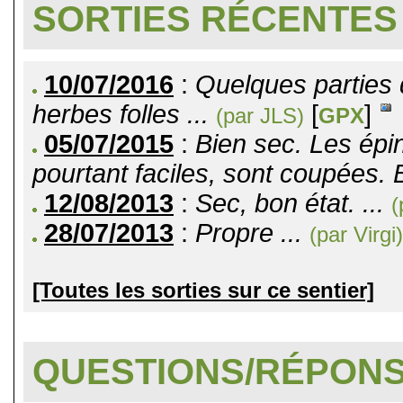
SORTIES RÉCENTES
10/07/2016
:
Quelques parties 
herbes folles ...
[
]
(par JLS)
GPX
05/07/2015
:
Bien sec. Les épi
pourtant faciles, sont coupées. B
12/08/2013
:
Sec, bon état. ...
(
28/07/2013
:
Propre ...
(par Virgi)
[Toutes les sorties sur ce sentier]
QUESTIONS/RÉPON