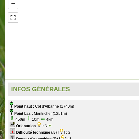
−
INFOS GÉNÉRALES
Point haut :
Col d'Albanne (1740m)
Point bas :
Montricher (1251m)
450m
10m
4km
Orientation
:
N
Difficulté technique (/5) [
] :
2