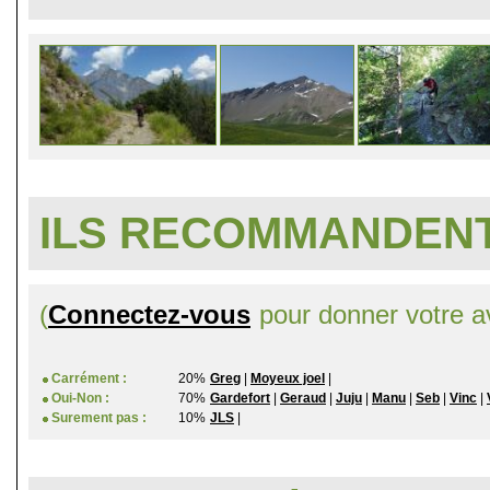
ILS RECOMMANDENT
(
Connectez-vous
pour donner votre av
Carrément :
20%
Greg
|
Moyeux joel
|
Oui-Non :
70%
Gardefort
|
Geraud
|
Juju
|
Manu
|
Seb
|
Vinc
|
Surement pas :
10%
JLS
|