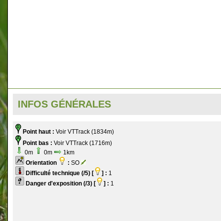
INFOS GÉNÉRALES
Point haut :
Voir VTTrack (1834m)
Point bas :
Voir VTTrack (1716m)
0m
0m
1km
Orientation
:
SO
Difficulté technique (/5) [
] :
1
Danger d'exposition (/3) [
] :
1