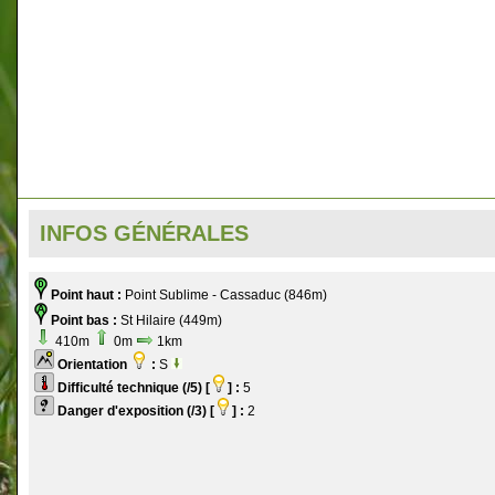
INFOS GÉNÉRALES
Point haut :
Point Sublime - Cassaduc (846m)
Point bas :
St Hilaire (449m)
410m
0m
1km
Orientation
:
S
Difficulté technique (/5) [
] :
5
Danger d'exposition (/3) [
] :
2