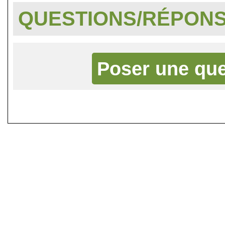
QUESTIONS/RÉPON
Poser une que
©
Singletrack.fr
- 2007-2026 - La re
retenue en cas d'accident sur 