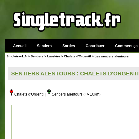
Accueil
Sentiers
Sorties
Contribuer
Comment ça 
Singletrack.fr
>
Sentiers
>
Lauzière
>
Chalets d'Orgentil
> Les sentiers alentours
SENTIERS ALENTOURS : CHALETS D'ORGENTIL
Chalets d'Orgentil |
Sentiers alentours (+/- 10km)