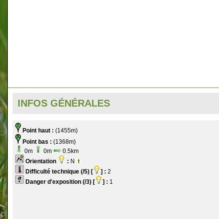
INFOS GÉNÉRALES
Point haut :
(1455m)
Point bas :
(1368m)
0m
0m
0.5km
Orientation
:
N
Difficulté technique (/5) [
] :
2
Danger d'exposition (/3) [
] :
1