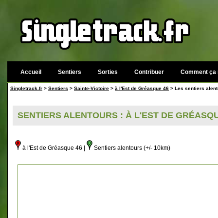
Accueil
Sentiers
Sorties
Contribuer
Comment ça 
Singletrack.fr
>
Sentiers
>
Sainte-Victoire
>
à l'Est de Gréasque 46
> Les sentiers alen
SENTIERS ALENTOURS : À L'EST DE GRÉASQUE
à l'Est de Gréasque 46 |
Sentiers alentours (+/- 10km)