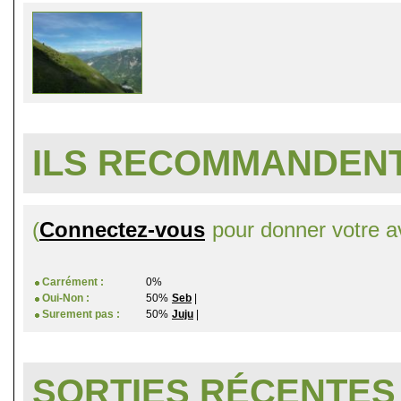
ILS RECOMMANDENT
(
Connectez-vous
pour donner votre av
Carrément :
0%
Oui-Non :
50%
Seb
|
Surement pas :
50%
Juju
|
SORTIES RÉCENTES