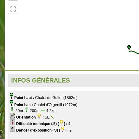
INFOS GÉNÉRALES
Point haut :
Chalet du Gollet (1862m)
Point bas :
Chalet d'Orgentil (1972m)
50m
200m
4.2km
Orientation
:
SE
Difficulté technique (/5) [
] :
4
Danger d'exposition (/3) [
] :
2