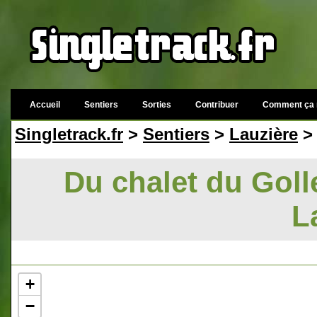
Accueil
Sentiers
Sorties
Contribuer
Comment ça 
Singletrack.fr
>
Sentiers
>
Lauzière
> 
Du chalet du Golle
L
+
−