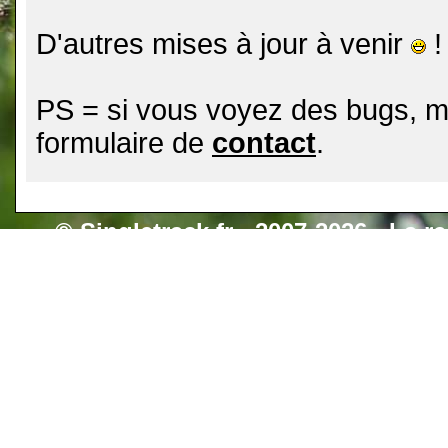
D'autres mises à jour à venir
!
PS = si vous voyez des bugs, me
formulaire de
contact
.
©
Singletrack.fr
- 2007-2026 - La re
retenue en cas d'accident sur 