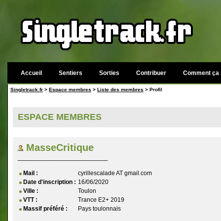
Accueil
Sentiers
Sorties
Contribuer
Comment ça 
Singletrack.fr
>
Espace membres
>
Liste des membres
> Profil
ESPACE MEMBRES
MasseCritique
__________________________
Mail :
cyrillescalade AT gmail.com
Date d'inscription :
16/06/2020
Ville :
Toulon
VTT :
Trance E2+ 2019
Massif préféré :
Pays toulonnais