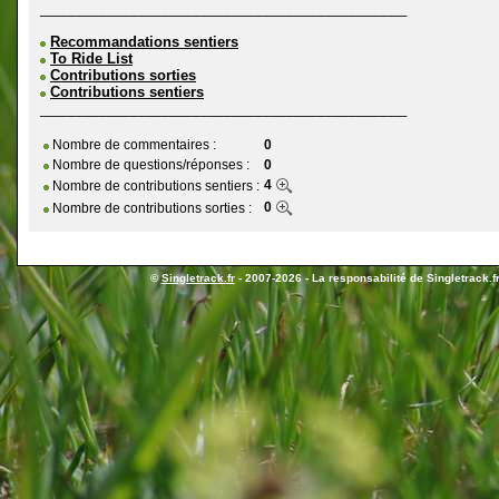
_______________________________________________
Recommandations sentiers
To Ride List
Contributions sorties
Contributions sentiers
_______________________________________________
Nombre de commentaires :
0
Nombre de questions/réponses :
0
4
Nombre de contributions sentiers :
0
Nombre de contributions sorties :
©
Singletrack.fr
- 2007-2026 - La responsabilité de Singletrack.fr