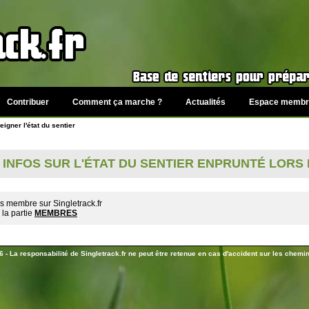
Contribuer
Comment ça marche ?
Actualités
Espace membr
igner l'état du sentier
 INFOS SUR L'ÉTAT DU SENTIER ENPRUNTÉ LORS 
s membre sur Singletrack.fr
la partie
MEMBRES
 - La responsabilité de Singletrack.fr ne peut être retenue en cas d'accident sur les chemins