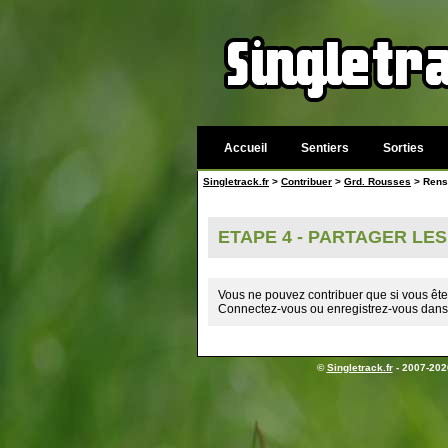
Accueil
Sentiers
Sorties
Singletrack.fr
>
Contribuer
>
Grd. Rousses
> Rense
ETAPE 4 - PARTAGER LES
Vous ne pouvez contribuer que si vous ête
Connectez-vous ou enregistrez-vous dans 
©
Singletrack.fr
- 2007-2026